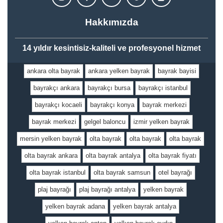
Hakkımızda
14 yıldır kesintisiz-kaliteli ve profesyonel hizmet
ankara olta bayrak
ankara yelken bayrak
bayrak bayisi
bayrakçı ankara
bayrakçı bursa
bayrakçı istanbul
bayrakçı kocaeli
bayrakçı konya
bayrak merkezi
bayrak merkezi
gelgel baloncu
izmir yelken bayrak
mersin yelken bayrak
olta bayrak
olta bayrak
olta bayrak
olta bayrak ankara
olta bayrak antalya
olta bayrak fiyatı
olta bayrak istanbul
olta bayrak samsun
otel bayrağı
plaj bayrağı
plaj bayrağı antalya
yelken bayrak
yelken bayrak adana
yelken bayrak antalya