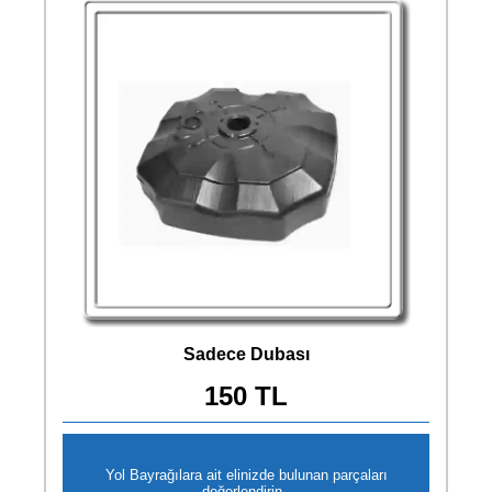
Sadece Dubası
150 TL
Yol Bayrağılara ait elinizde bulunan parçaları
değerlendirin..