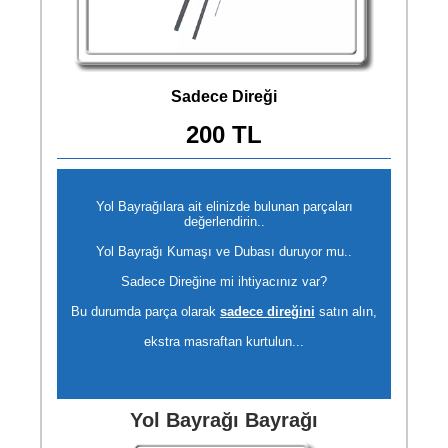
Sadece Direği
200 TL
Yol Bayrağılara ait elinizde bulunan parçaları
değerlendirin..
Yol Bayrağı Kumaşı ve Dubası duruyor mu..
Sadece Direğine mi ihtiyacınız var?
Bu durumda parça olarak
sadece direğini
satın alın,
ekstra masraftan kurtulun...
Yol Bayrağı Bayrağı