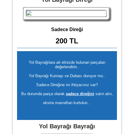
Sadece Direği
200 TL
Yol Bayrağılara ait elinizde bulunan parçaları
değerlendirin..
Yol Bayrağı Kumaşı ve Dubası duruyor mu..
Sadece Direğine mi ihtiyacınız var?
Bu durumda parça olarak
sadece direğini
satın alın,
ekstra masraftan kurtulun...
Yol Bayrağı Bayrağı