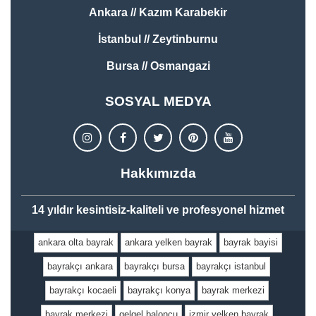
Ankara // Kazım Karabekir
İstanbul // Zeytinburnu
Bursa // Osmangazi
SOSYAL MEDYA
Hakkımızda
14 yıldır kesintisiz-kaliteli ve profesyonel hizmet
ankara olta bayrak
ankara yelken bayrak
bayrak bayisi
bayrakçı ankara
bayrakçı bursa
bayrakçı istanbul
bayrakçı kocaeli
bayrakçı konya
bayrak merkezi
bayrak merkezi
gelgel baloncu
izmir yelken bayrak