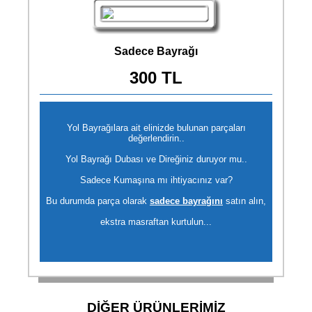
Sadece Bayrağı
300 TL
Yol Bayrağılara ait elinizde bulunan parçaları
değerlendirin..
Yol Bayrağı Dubası ve Direğiniz duruyor mu..
Sadece Kumaşına mı ihtiyacınız var?
Bu durumda parça olarak
sadece bayrağını
satın alın,
ekstra masraftan kurtulun...
DİĞER ÜRÜNLERİMİZ