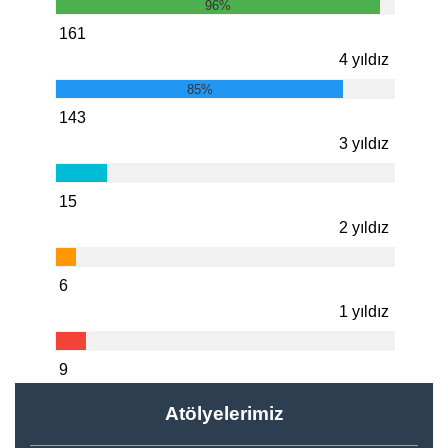
96%
161
4 yıldız
85%
143
3 yıldız
15
2 yıldız
6
1 yıldız
9
Atölyelerimiz